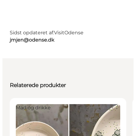
Sidst opdateret af:
VisitOdense
jmjen@odense.dk
Relaterede produkter
Mad og drikke