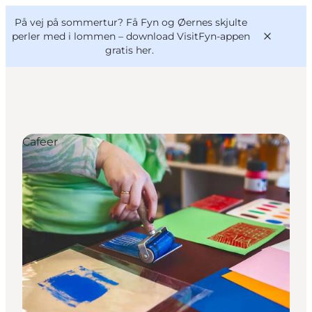
English
og
Danish
konferencer
På vej på sommertur? Få Fyn og Øernes skjulte
VisitFyn
Deutsch
perler med i lommen –
download VisitFyn-appen
gratis her.
Cafeer
Oplevelser
Outdoor
Mad og drikke
Overnatning
Book lokale oplevelser