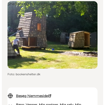
Shelters og naturlejrpladser
Foto
:
bookenshelter.dk
Besøg hjemmeside
Børn, Venner, Min partner, Mig selv, Min