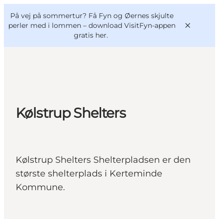
English
og
Danish
konferencer
På vej på sommertur? Få Fyn og Øernes skjulte
VisitFyn
Deutsch
perler med i lommen –
download VisitFyn-appen
gratis her.
Oplevelser
Kølstrup Shelters
Outdoor
Mad og drikke
Overnatning
Kølstrup Shelters Shelterpladsen er den
Book lokale oplevelser
største shelterplads i Kerteminde
Kommune.