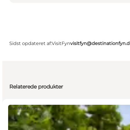
Sidst opdateret af:
VisitFyn
visitfyn@destinationfyn.
Relaterede produkter
Overnatning