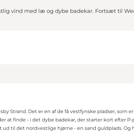
vestlig vind med læ og dybe badekar. Fortsæt til 
Strand. Det er en af de få vestfynske pladser, som er væ
eder at finde - i det dybe badekar, der starter kort efte
 ud til det nordvestlige hjørne - en sand guldplads. Og h