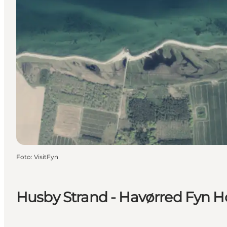
Foto
:
VisitFyn
Husby Strand - Havørred Fyn Ho