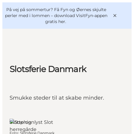
English
og
Danish
konferencer
På vej på sommertur? Få Fyn og Øernes skjulte
VisitFyn
Deutsch
perler med i lommen –
download VisitFyn-appen
gratis her.
Oplevelser
Slotsferie Danmark
Outdoor
Mad og drikke
Overnatning
Smukke steder til at skabe minder.
Book lokale oplevelser
Slotte og
herregårde
Foto
:
Slotsferie Danmark