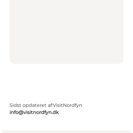
Sidst opdateret af:
VisitNordfyn
info@visitnordfyn.dk