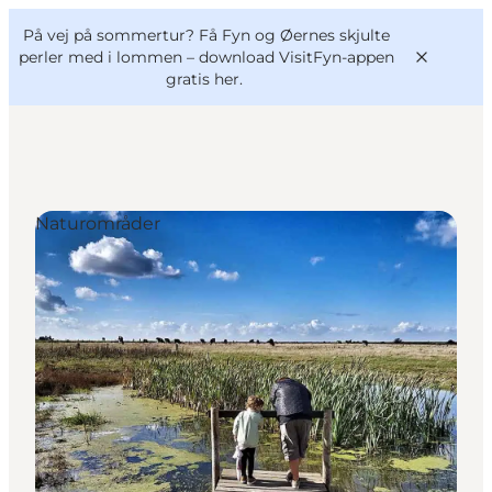
English
og
Danish
konferencer
På vej på sommertur? Få Fyn og Øernes skjulte
VisitFyn
Deutsch
perler med i lommen –
download VisitFyn-appen
gratis her.
Naturområder
Oplevelser
Outdoor
Mad og drikke
Overnatning
Book lokale oplevelser