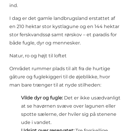
ind.
I dag er det gamle landbrugsland erstattet af
en 210 hektar stor kystlagune og en 144 hektar
stor ferskvandssø samt rørskov – et paradis for
både fugle, dyr og mennesker.
Natur, ro og højt til loftet
Området rummer plads til alt fra de hurtige
gåture og fuglekiggeri til de øjeblikke, hvor
man bare trænger til at nyde stilheden:
Vilde dyr og fugle:
Det er ikke usædvanligt
at se havørnen svæve over lagunen eller
spotte sælerne, der hviler sig på stenene
ude i vandet.
Udsigt over reservatet:
Tre forskellige