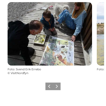
Foto
:
Svend Erik Errebo
Foto
:
©
VisitNordfyn
Forrige
Næste