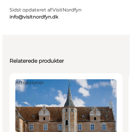
Sidst opdateret af:
VisitNordfyn
info@visitnordfyn.dk
Relaterede produkter
Attraktioner