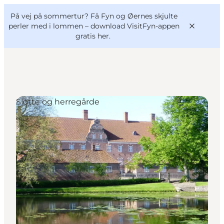
English
og
Danish
konferencer
På vej på sommertur? Få Fyn og Øernes skjulte
VisitFyn
Deutsch
perler med i lommen –
download VisitFyn-appen
gratis her.
Slotte og herregårde
Oplevelser
Outdoor
Mad og drikke
Overnatning
Book lokale oplevelser