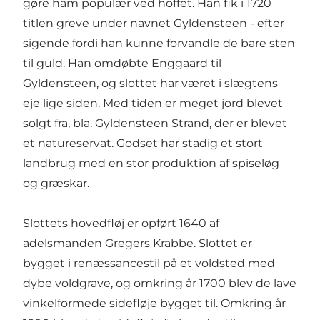
gøre ham populær ved hoffet. Han fik i 1720
titlen greve under navnet Gyldensteen - efter
sigende fordi han kunne forvandle de bare sten
til guld. Han omdøbte Enggaard til
Gyldensteen, og slottet har været i slægtens
eje lige siden. Med tiden er meget jord blevet
solgt fra, bla.
Gyldensteen Strand
, der er blevet
et natureservat. Godset har stadig et stort
landbrug med en stor produktion af spiseløg
og græskar.
Slottets hovedfløj er opført 1640 af
adelsmanden Gregers Krabbe. Slottet er
bygget i renæssancestil på et voldsted med
dybe voldgrave, og omkring år 1700 blev de lave
vinkelformede sidefløje bygget til. Omkring år