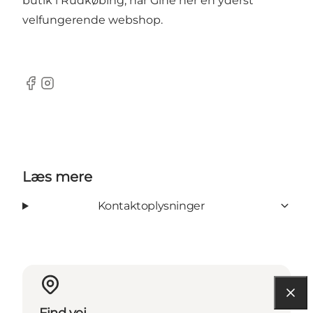
butik i Rudkøbing, har Gine her en yderst
velfungerende
webshop
.
Facebook
Instagram
Læs mere
Kontaktoplysninger
Find vej