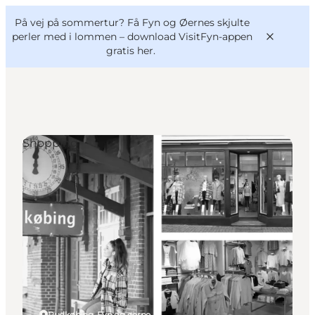
English
og
Danish
konferencer
På vej på sommertur? Få Fyn og Øernes skjulte
VisitFyn
Deutsch
perler med i lommen –
download VisitFyn-appen
gratis her.
Shopping
Oplevelser
Outdoor
Mad og drikke
Overnatning
Book lokale oplevelser
Rudkøbing, Fyn og øerne