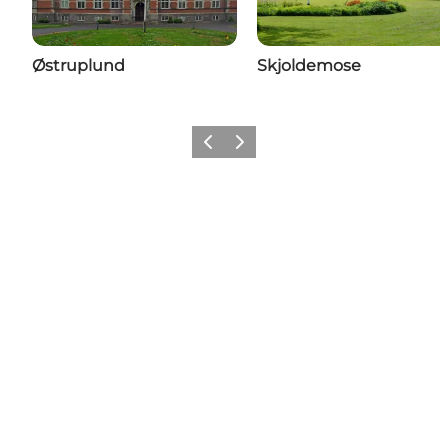
Østruplund
Skjoldemose
Forrige
Næste
Del dine fynske øjeblikke med
os