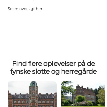
Se en oversigt her
Find flere oplevelser på de
fynske slotte og herregårde