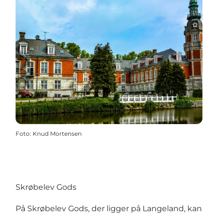
Foto
:
Knud Mortensen
Skrøbelev Gods
På
Skrøbelev Gods
, der ligger på Langeland, kan