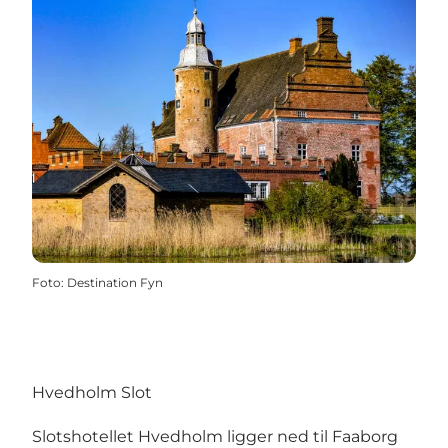
Foto
:
Destination Fyn
Hvedholm Slot
Slotshotellet Hvedholm
ligger ned til Faaborg