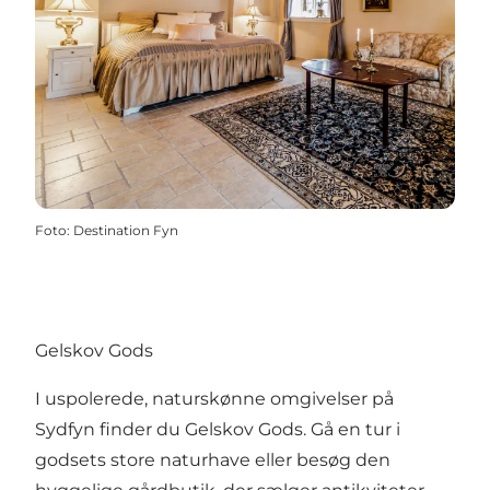
Foto
:
Destination Fyn
Gelskov Gods
I uspolerede, naturskønne omgivelser på
Sydfyn finder du
Gelskov Gods
. Gå en tur i
godsets store naturhave eller besøg den