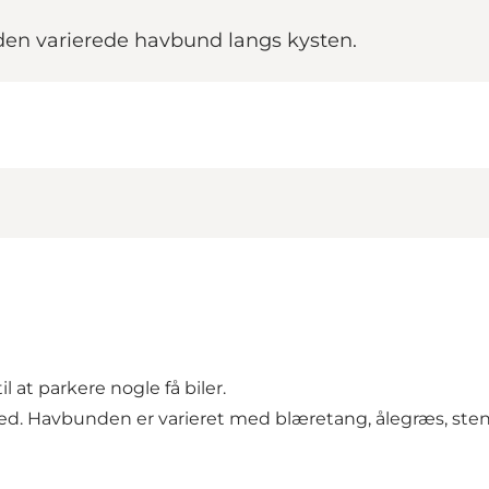
 den varierede havbund langs kysten.
l at parkere nogle få biler.
d. Havbunden er varieret med blæretang, ålegræs, sten-