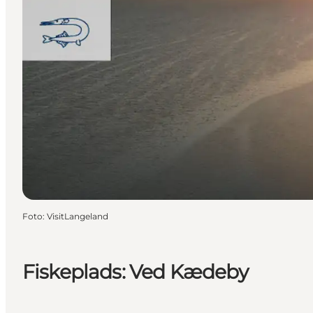
Foto
:
VisitLangeland
Fiskeplads: Ved Kædeby