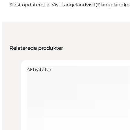
Sidst opdateret af:
VisitLangeland
visit@langeland
Relaterede produkter
Aktiviteter