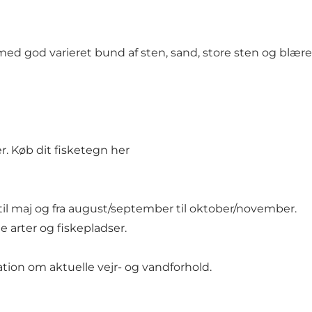
d god varieret bund af sten, sand, store sten og blære
er.
Køb dit fisketegn her
til maj og fra august/september til oktober/november.
e arter og fiskepladser.
ion om aktuelle vejr- og vandforhold.