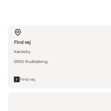
Find vej
Kædeby
5900 Rudkøbing
Find vej