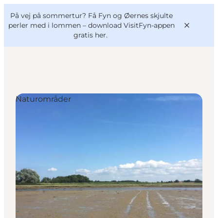
English
og
Danish
konferencer
På vej på sommertur? Få Fyn og Øernes skjulte
VisitFyn
Deutsch
perler med i lommen –
download VisitFyn-appen
gratis her.
Naturområder
Oplevelser
Outdoor
Mad og drikke
Overnatning
Book lokale oplevelser