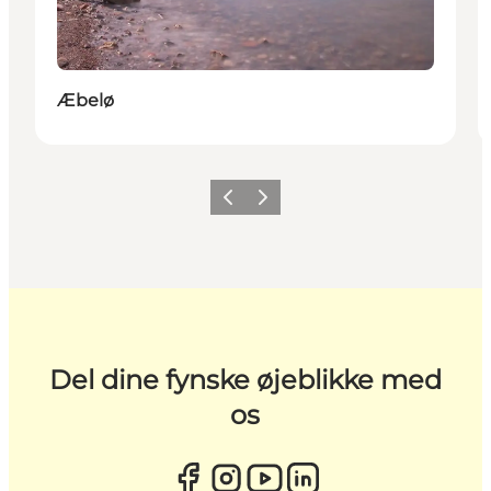
Æbelø
Forrige
Næste
Del dine fynske øjeblikke med
os