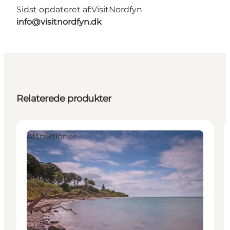
Sidst opdateret af:
VisitNordfyn
info@visitnordfyn.dk
Relaterede produkter
Attraktioner