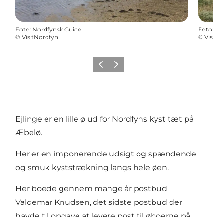
Foto
:
Nordfynsk Guide
Foto
:
©
VisitNordfyn
©
Visi
Forrige
Næste
Ejlinge er en lille ø ud for Nordfyns kyst tæt på
Æbelø.
Her er en imponerende udsigt og spændende
og smuk kyststrækning langs hele øen.
Her boede gennem mange år postbud
Valdemar Knudsen, det sidste postbud der
havde til opgave at levere post til øboerne på