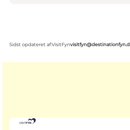
Sidst opdateret af:
VisitFyn
visitfyn@destinationfyn.