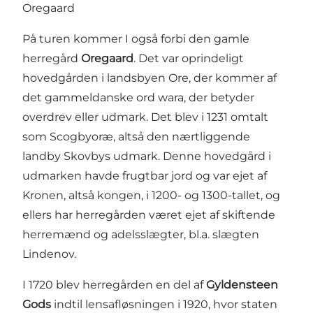
Oregaard
På turen kommer I også forbi den gamle
herregård
Oregaard
. Det var oprindeligt
hovedgården i landsbyen Ore, der kommer af
det gammeldanske ord wara, der betyder
overdrev eller udmark. Det blev i 1231 omtalt
som Scogbyoræ, altså den nærtliggende
landby Skovbys udmark. Denne hovedgård i
udmarken havde frugtbar jord og var ejet af
Kronen, altså kongen, i 1200- og 1300-tallet, og
ellers har herregården været ejet af skiftende
herremænd og adelsslægter, bl.a. slægten
Lindenov.
I 1720 blev herregården en del af
Gyldensteen
Gods
indtil lensafløsningen i 1920, hvor staten