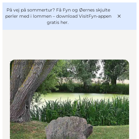
English
og
Danish
konferencer
På vej på sommertur? Få Fyn og Øernes skjulte
VisitFyn
Deutsch
perler med i lommen –
download VisitFyn-appen
gratis her.
Ture på egen hånd
Oplevelser
Outdoor
Mad og drikke
Overnatning
Book lokale oplevelser