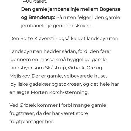
1400-tallet.
Den gamle jernbanelinje mellem Bogense
og Brenderup:
På ruten følger I den gamle
jernbanelinje gennem skoven.
Den Sorte Kløversti - også kaldet landsbyruten
Landsbyruten hedder sådan, fordi den fører
igennem en masse små hyggelige gamle
landsbyer som Skåstrup, Ørbæk, Ore og
Mejlskov. Der er gamle, velbevarede huse,
idylliske gadekær og stokroser, og det hele har
en ægte Morten Korch-stemning.
Ved Ørbæk kommer I forbi mange gamle
frugttræer, da der har været store
frugtplantager her.