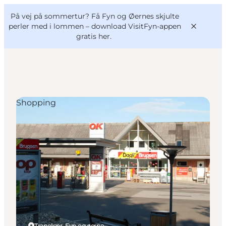
English
og
Danish
konferencer
På vej på sommertur? Få Fyn og Øernes skjulte
VisitFyn
Deutsch
perler med i lommen –
download VisitFyn-appen
gratis her.
Shopping
Oplevelser
Outdoor
Mad og drikke
Overnatning
Book lokale oplevelser
Tranekær, Fyn og øerne