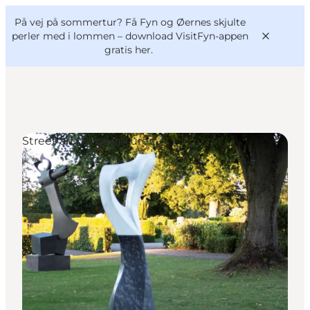
English
og
Danish
konferencer
På vej på sommertur? Få Fyn og Øernes skjulte
VisitFyn
Deutsch
perler med i lommen –
download VisitFyn-appen
gratis her.
Street art og skulpturer
Oplevelser
Outdoor
Mad og drikke
Overnatning
Book lokale oplevelser