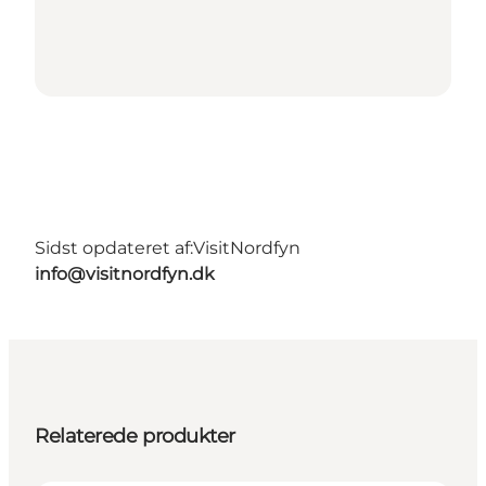
Sidst opdateret af:
VisitNordfyn
info@visitnordfyn.dk
Relaterede produkter