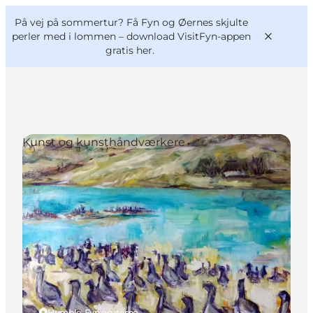
English
og
Danish
konferencer
På vej på sommertur? Få Fyn og Øernes skjulte
VisitFyn
Deutsch
perler med i lommen –
download VisitFyn-appen
gratis her.
Kunst og kunsthåndværkere
Oplevelser
Outdoor
Mad og drikke
Overnatning
Book lokale oplevelser
Humble, Fyn og øerne