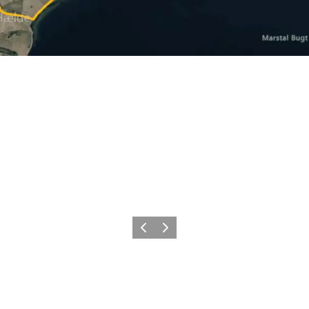
Forrige
Næste