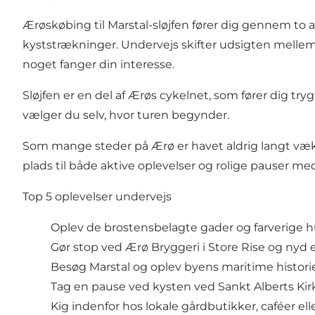
Ærøskøbing til Marstal-sløjfen fører dig gennem to 
kyststrækninger. Undervejs skifter udsigten mellem h
noget fanger din interesse.
Sløjfen er en del af Ærøs cykelnet, som fører dig try
vælger du selv, hvor turen begynder.
Som mange steder på Ærø er havet aldrig langt væk. 
plads til både aktive oplevelser og rolige pauser me
Top 5 oplevelser undervejs
Oplev de brostensbelagte gader og farverige h
Gør stop ved Ærø Bryggeri i Store Rise og nyd en
Besøg Marstal og oplev byens maritime histori
Tag en pause ved kysten ved Sankt Alberts Kir
Kig indenfor hos lokale gårdbutikker, caféer e