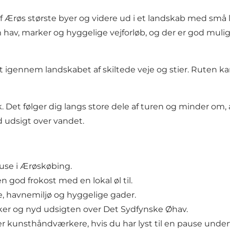
af Ærøs største byer og videre ud i et landskab med små
av, marker og hyggelige vejforløb, og der er god mulighe
gt igennem landskabet af skiltede veje og stier. Ruten ka
Det følger dig langs store dele af turen og minder om, 
d udsigt over vandet.
use i Ærøskøbing.
 god frokost med en lokal øl til.
e, havnemiljø og hyggelige gader.
ker og nyd udsigten over Det Sydfynske Øhav.
ller kunsthåndværkere, hvis du har lyst til en pause und