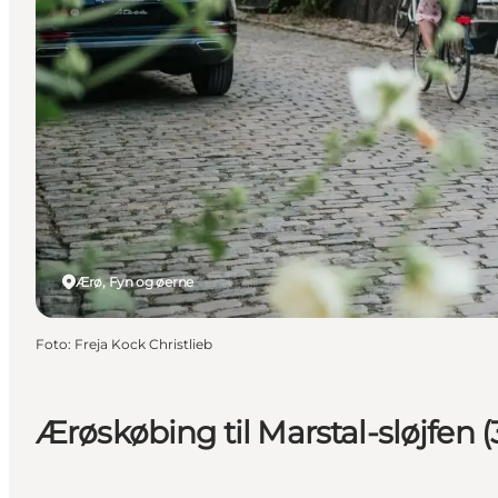
Ærø, Fyn og øerne
Foto
:
Freja Kock Christlieb
Ærøskøbing til Marstal-sløjfen 