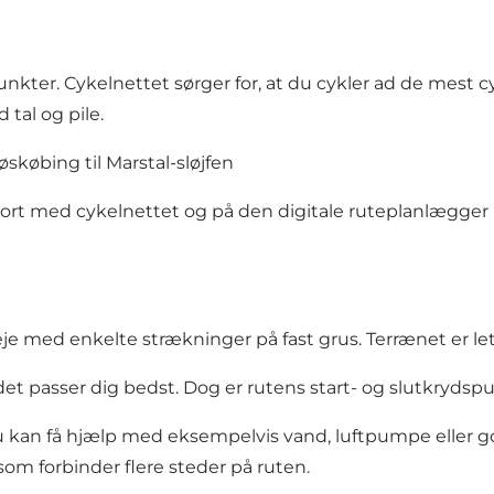
nkter. Cykelnettet sørger for, at du cykler ad de mest
 tal og pile.
skøbing til Marstal-sløjfen
 kort med cykelnettet og på den
digitale ruteplanlægger
eje med enkelte strækninger på fast grus. Terrænet er let 
r det passer dig bedst. Dog er rutens start- og slutkryds
du kan få hjælp med eksempelvis vand, luftpumpe eller 
som forbinder flere steder på ruten.