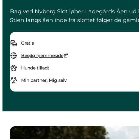
Bag ved Nyborg Slot løber Ladegårds Åen ud i 
Stien langs åen inde fra slottet følger de gaml
Gratis
Besøg hjemmeside
Hunde tilladt
Min partner, Mig selv