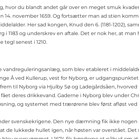
g, hvor du blandt andet går over en meget smuk kvaderst
en 14. november 1659. Og fortsætter man ad stien kommer
iddelalder. Her sad kongen, Knud den 6. (1181-1202), sa
rg i 1183 og underskrev en aftale. Det er nok her, at man
tegl senest i 1210.
vandreguleringsanlæg, som blev etableret i middelalderen
e Å ved Kullerup, vest for Nyborg, er udgangspunktet fo
rem til Nyborg via Hjulby Sø og Ladegårdsåen, hvorved 
et deres drikkevand. Gaderne i Nyborg blev under Chr. 
løsning, og systemet med trærørene blev først afløst ved
er svenskekrigene. Den nye dæmning fik ikke nogen slu
e lukkede hullet igen, når høsten var overstået. Det 
 blev oversvømmet. I 1674 fik bønderne et påbud om a