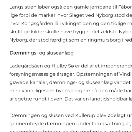
Langs stien løber også den gamle jernbane til Fåbor
lige forbi de marker, hvor Slaget ved Nyborg stod d
hvor Kongsgården lå i vikingetiden og den tidlige m
skriftlige kilder skulle have bygget det ældste Nybo
Nyborg, der stod færdigt som en ringmursborg i røde 
Dæmnings- og sluseanlæg
Ladegårdsåen og Hjulby Sø er del af et imponerende 
forsyningsmæssige årsager. Opstemningen af Vinding
gravede kanaler, dæmnings- og sluseanlæg vandet f
med vand, ligesom byens borgere på den måde har få
af egetræ rundt i byen. Det var en langtidsholdbar 
Dæmningen og slusen ved Kullerup blev ødelagt und
gennembryde dæmningen under forudsætning af, at d
hos områdets bønder, da den medførte at markerne