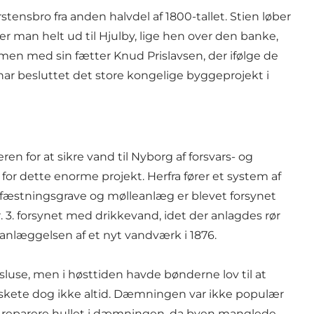
ensbro fra anden halvdel af 1800-tallet. Stien løber
 man helt ud til Hjulby, lige hen over den banke,
mmen med sin fætter Knud Prislavsen, der ifølge de
 har besluttet det store kongelige byggeprojekt i
 for at sikre vand til Nyborg af forsvars- og
r dette enorme projekt. Herfra fører et system af
fæstningsgrave og mølleanlæg er blevet forsynet
3. forsynet med drikkevand, idet der anlagdes rør
 anlæggelsen af et nyt vandværk i 1876.
se, men i høsttiden havde bønderne lov til at
skete dog ikke altid. Dæmningen var ikke populær
t reparere hullet i dæmningen, da byen manglede