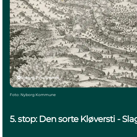
Nyborg, Fyn og øerne
Foto
:
Nyborg Kommune
5. stop: Den sorte Kløversti - S