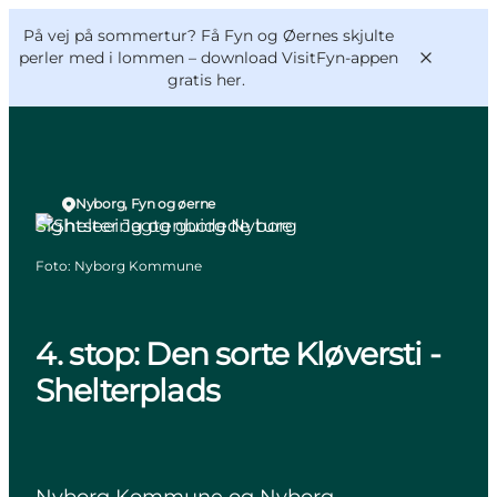
English
og
Danish
konferencer
På vej på sommertur? Få Fyn og Øernes skjulte
VisitFyn
Deutsch
perler med i lommen –
download VisitFyn-appen
gratis her.
Nyborg, Fyn og øerne
Sightseeing og guidede ture
Oplevelser
Foto
:
Nyborg Kommune
Outdoor
Mad og drikke
Overnatning
4. stop: Den sorte Kløversti -
Book lokale oplevelser
Shelterplads