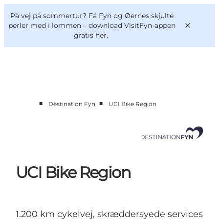
English
og
Danish
konferencer
På vej på sommertur? Få Fyn og Øernes skjulte
Om os
Deutsch
perler med i lommen –
download VisitFyn-appen
gratis her.
■
■
Destination Fyn
UCI Bike Region
Bliv medlem
Projekter og Aktuelt
Tal og analyser
Nyheder
Kontakt
UCI Bike Region
1.200 km cykelvej, skræddersyede services