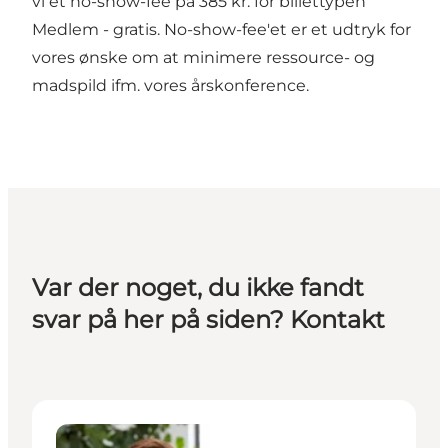
vi et no-show-fee på 385 kr. for billettypen
Medlem - gratis. No-show-fee'et er et udtryk for
vores ønske om at minimere ressource- og
madspild ifm. vores årskonference.
Var der noget, du ikke fandt
svar på her på siden? Kontakt
Tanja Bruntse Ahler - Kommunikationsansvarlig