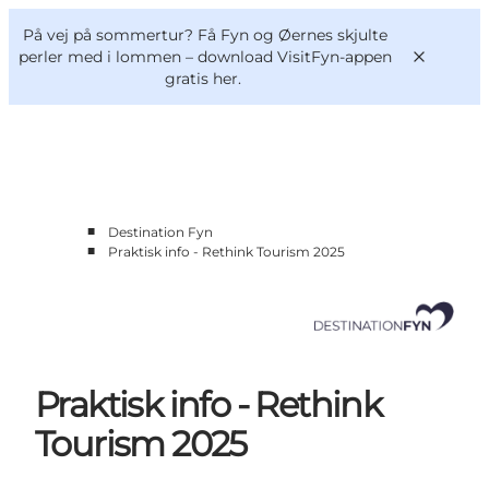
English
og
Danish
konferencer
På vej på sommertur? Få Fyn og Øernes skjulte
Om os
Deutsch
perler med i lommen –
download VisitFyn-appen
gratis her.
■
Destination Fyn
Bliv medlem
■
Praktisk info - Rethink Tourism 2025
Projekter og Aktuelt
Tal og analyser
Nyheder
Kontakt
Praktisk info - Rethink
Tourism 2025