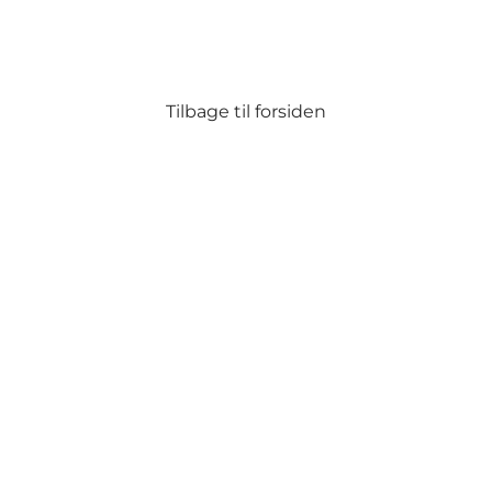
Tilbage til forsiden
Del dine fynske øjeblikke med
os