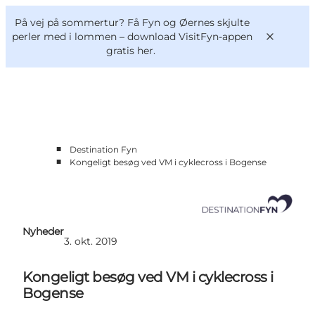
English
og
Danish
konferencer
På vej på sommertur? Få Fyn og Øernes skjulte
Om os
Deutsch
perler med i lommen –
download VisitFyn-appen
gratis her.
■
Destination Fyn
Bliv medlem
■
Kongeligt besøg ved VM i cyklecross i Bogense
Projekter og Aktuelt
Tal og analyser
Nyheder
Kontakt
Nyheder
3. okt. 2019
Kongeligt besøg ved VM i cyklecross i
Bogense