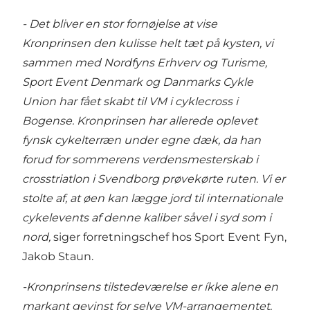
- Det bliver en stor fornøjelse at vise
Kronprinsen den kulisse helt tæt på kysten, vi
sammen med Nordfyns Erhverv og Turisme,
Sport Event Denmark og Danmarks Cykle
Union har fået skabt til VM i cyklecross i
Bogense. Kronprinsen har allerede oplevet
fynsk cykelterræn under egne dæk, da han
forud for sommerens verdensmesterskab i
crosstriatlon i Svendborg prøvekørte ruten. Vi er
stolte af, at øen kan lægge jord til internationale
cykelevents af denne kaliber såvel i syd som i
nord,
siger forretningschef hos Sport Event Fyn,
Jakob Staun.
-Kronprinsens tilstedeværelse er íkke alene en
markant gevinst for selve VM-arrangementet.