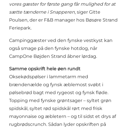
vores gæster for første gang får mulighed for at
sætte tænderne i Snapperen
, siger Gitte
Poulsen, der er F&B manager hos Bøsøre Strand
Feriepark.
Campinggæster ved den fynske vestkyst kan
også smage på den fynske hotdog, når
CampOne Bøjden Strand åbner lørdag.
Samme opskrift hele øen rundt
Oksekødspølser i lammetarm med
brændenælde og fynsk æblemost svøbt i
pølsebrød bagt med rygeost og fynsk fløde.
Topping med fynske grøntsager – syltet grøn
spidskål, syltet rød spidskål rørt med frisk
mayonnaise og æbletern – og til sidst et drys af
rugbrødscrunch. Sådan lyder opskriften på