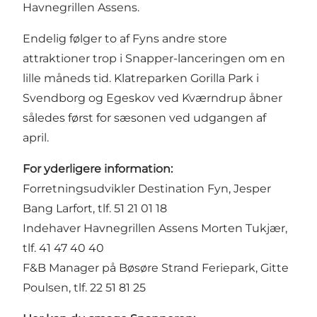
Havnegrillen Assens.
Endelig følger to af Fyns andre store
attraktioner trop i Snapper-lanceringen om en
lille måneds tid. Klatreparken Gorilla Park i
Svendborg og Egeskov ved Kværndrup åbner
således først for sæsonen ved udgangen af
april.
For yderligere information:
Forretningsudvikler Destination Fyn, Jesper
Bang Larfort, tlf. 51 21 01 18
Indehaver Havnegrillen Assens Morten Tukjær,
tlf. 41 47 40 40
F&B Manager på Bøsøre Strand Feriepark, Gitte
Poulsen, tlf. 22 51 81 25