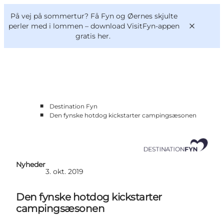
English
og
Danish
konferencer
På vej på sommertur? Få Fyn og Øernes skjulte
Om os
Deutsch
perler med i lommen –
download VisitFyn-appen
gratis her.
■
Destination Fyn
Bliv medlem
■
Den fynske hotdog kickstarter campingsæsonen
Projekter og Aktuelt
Tal og analyser
Nyheder
Kontakt
Nyheder
3. okt. 2019
Den fynske hotdog kickstarter
campingsæsonen