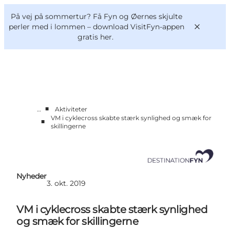
English
og
Danish
konferencer
På vej på sommertur? Få Fyn og Øernes skjulte
Om os
Deutsch
perler med i lommen –
download VisitFyn-appen
gratis her.
■
…
Aktiviteter
Bliv medlem
VM i cyklecross skabte stærk synlighed og smæk for
■
Projekter og Aktuelt
skillingerne
Tal og analyser
Nyheder
Kontakt
Nyheder
3. okt. 2019
VM i cyklecross skabte stærk synlighed
og smæk for skillingerne