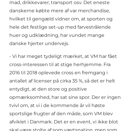
mad, drikkevarer, transport osv. Det eneste
danskerne købte mere af var merchandise,
hvilket til gengæld vidner om, at sporten og
hele det festlige set-up med farvestrålende
huer og udklædning, har vundet mange
danske hjerter undervejs.
- Vi har meget tydeligt mærket, at VM har fået
cross-interessen til at stige herhjemme. Fra
2016 til 2018 oplevede cross en fremgang i
antallet af licenser på cirka 35 %, så det er helt
entydigt, at den store og positive
opmærksomhed, har sat sine spor. Der er ingen
tvivl om, at vi i de kommende år vil høste
sportslige frugter af den måde, som VM blev
afviklet i Danmark. Det er en event, vi ikke blot
skal være stolte af som værtsnation, men som