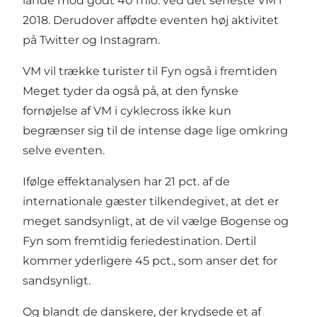
lande mod godt 40 mio. ved det seneste VM i
2018. Derudover affødte eventen høj aktivitet
på Twitter og Instagram.
VM vil trække turister til Fyn også i fremtiden
Meget tyder da også på, at den fynske
fornøjelse af VM i cyklecross ikke kun
begrænser sig til de intense dage lige omkring
selve eventen.
Ifølge effektanalysen har 21 pct. af de
internationale gæster tilkendegivet, at det er
meget sandsynligt, at de vil vælge Bogense og
Fyn som fremtidig feriedestination. Dertil
kommer yderligere 45 pct., som anser det for
sandsynligt.
Og blandt de danskere, der krydsede et af