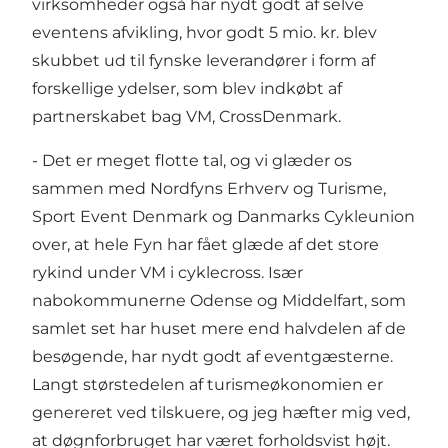
virksomheder også har nydt godt af selve
eventens afvikling, hvor godt 5 mio. kr. blev
skubbet ud til fynske leverandører i form af
forskellige ydelser, som blev indkøbt af
partnerskabet bag VM, CrossDenmark.
- Det er meget flotte tal, og vi glæder os
sammen med Nordfyns Erhverv og Turisme,
Sport Event Denmark og Danmarks Cykleunion
over, at hele Fyn har fået glæde af det store
rykind under VM i cyklecross. Især
nabokommunerne Odense og Middelfart, som
samlet set har huset mere end halvdelen af de
besøgende, har nydt godt af eventgæsterne.
Langt størstedelen af turismeøkonomien er
genereret ved tilskuere, og jeg hæfter mig ved,
at døgnforbruget har været forholdsvist højt.