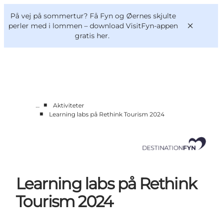
English
og
Danish
konferencer
På vej på sommertur? Få Fyn og Øernes skjulte
Om os
Deutsch
perler med i lommen –
download VisitFyn-appen
gratis her.
■
…
Aktiviteter
Bliv medlem
■
Learning labs på Rethink Tourism 2024
Projekter og Aktuelt
Tal og analyser
Nyheder
Kontakt
Learning labs på Rethink
Tourism 2024