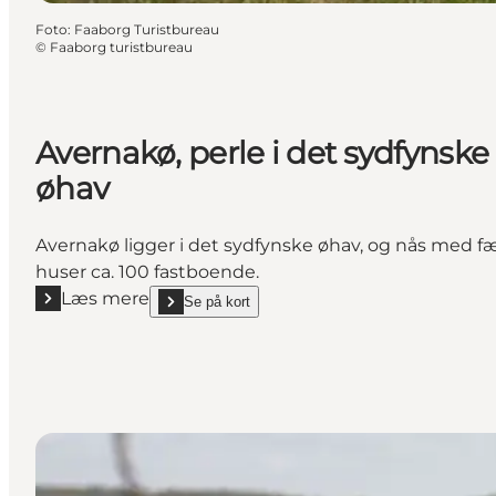
Foto
:
Faaborg Turistbureau
©
Faaborg turistbureau
Avernakø, perle i det sydfynske
øhav
Avernakø ligger i det sydfynske øhav, og nås med færg
huser ca. 100 fastboende.
Læs mere
Se på kort
Læs mere "Avernakø, perle i det sydfynske øhav"
show Avernakø, perle i det sydfynske øhav on_map