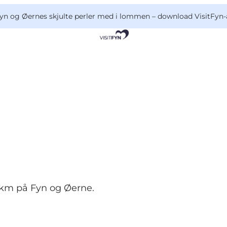
yn og Øernes skjulte perler med i lommen –
download VisitFyn-
0 km på Fyn og Øerne.