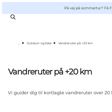
English
og
Danish
konferencer
VisitFyn
På vej på sommertur? Få F
Deutsch
■
■
…
Outdoor og bike
Vandreruter på +20 km
Oplevelser
Outdoor
Mad og drikke
Vandreruter på +20 km
Overnatning
Book lokale oplevelser
Vi guider dig til kortlagte vandreruter over 2