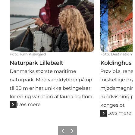
Foto
:
Kim Kjærgård
Foto
:
Destination 
Naturpark Lillebælt
Koldinghus
Danmarks største maritime
Prøv bl.a. re
naturpark. Med vanddybder på op
forskellige my
til 80 m er her unikke betingelser
mjødsmagning
for en rig variation af fauna og flora.
rundvisning p
Læs mere
kongeslot
Læs mere
Forrige
Næste