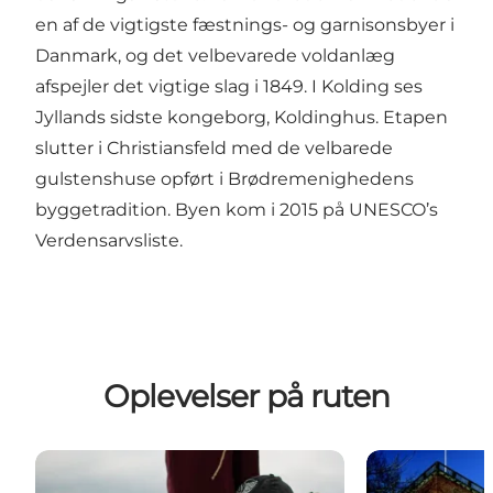
en af de vigtigste fæstnings- og garnisonsbyer i
Danmark, og det velbevarede voldanlæg
afspejler det vigtige slag i 1849. I Kolding ses
Jyllands sidste kongeborg, Koldinghus. Etapen
slutter i Christiansfeld med de velbarede
gulstenshuse opført i Brødremenighedens
byggetradition. Byen kom i 2015 på UNESCO’s
Verdensarvsliste.
Oplevelser på ruten
Naturpark Lillebælt
Koldinghus