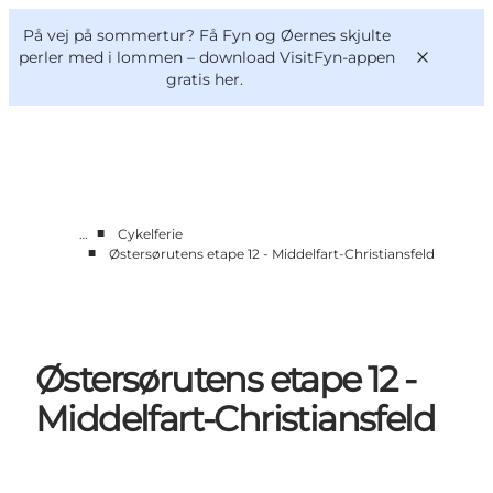
English
og
Danish
konferencer
På vej på sommertur? Få Fyn og Øernes skjulte
VisitFyn
Deutsch
perler med i lommen –
download VisitFyn-appen
gratis her.
■
…
Cykelferie
Oplevelser
■
Østersørutens etape 12 - Middelfart-Christiansfeld
Outdoor
Mad og drikke
Overnatning
Book lokale oplevelser
Østersørutens etape 12 -
Middelfart-Christiansfeld