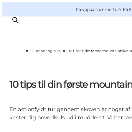
English
og
Danish
konferencer
VisitFyn
På vej på sommertur? Få F
Deutsch
■
■
…
Outdoor og bike
10 tips til din første mountainbiketu
Oplevelser
Outdoor
Mad og drikke
10 tips til din første mountai
Overnatning
Book lokale oplevelser
En actionfyldt tur gennem skoven er noget af d
kaster dig hovedkuls ud i mudderet. Vi har lav