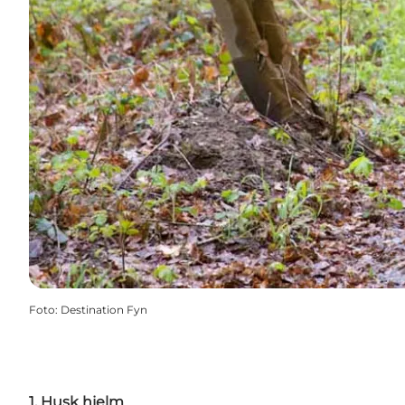
Foto
:
Destination Fyn
1. Husk hjelm