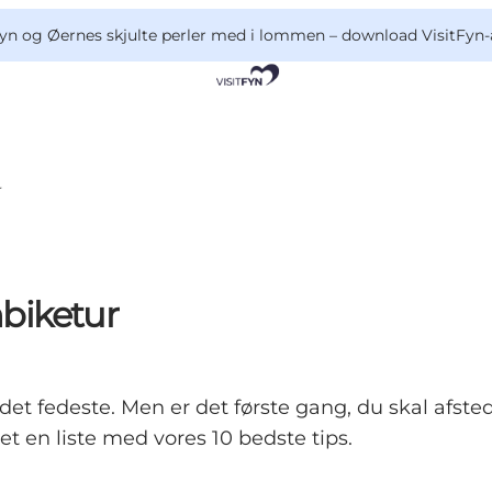
yn og Øernes skjulte perler med i lommen –
download VisitFyn-
r
nbiketur
et fedeste. Men er det første gang, du skal afsted
et en liste med vores 10 bedste tips.