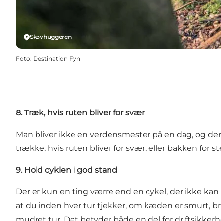
Skovhuggeren
Foto
:
Destination Fyn
8. Træk, hvis ruten bliver for svær
Man bliver ikke en verdensmester på en dag, og der
trække, hvis ruten bliver for svær, eller bakken for st
9. Hold cyklen i god stand
Der er kun en ting værre end en cykel, der ikke kan kør
at du inden hver tur tjekker, om kæden er smurt, br
mudret tur. Det betyder både en del for driftsikkerh