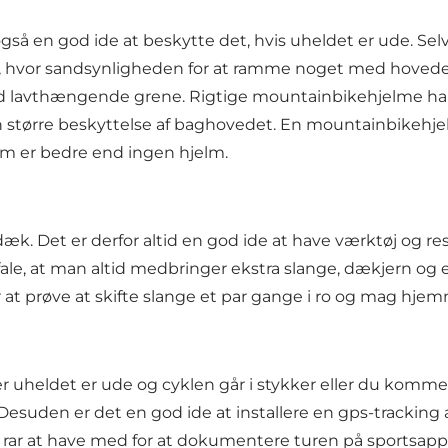
så en god ide at beskytte det, hvis uheldet er ude. Selvo
 hvor sandsynligheden for at ramme noget med hovedet, 
 lavthængende grene. Rigtige mountainbikehjelme har ogs
en større beskyttelse af baghovedet. En mountainbikehjel
elm er bedre end ingen hjelm.
t dæk. Det er derfor altid en god ide at have værktøj og
efale, at man altid medbringer ekstra slange, dækjern og
er at prøve at skifte slange et par gange i ro og mag hjem
eller uheldet er ude og cyklen går i stykker eller du komm
. Desuden er det en god ide at installere en gps-tracking 
gså rar at have med for at dokumentere turen på sports