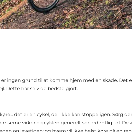
 er ingen grund til at komme hjem med en skade. Det er 
ejl. Dette har selv de bedste gjort.
e... det er en cykel, der ikke kan stoppe igen. Sørg derfor
emserne virker og cyklen generelt ser ordentlig ud. Des
eden og levetiden; og hvem vil ikke helst køre på en ren