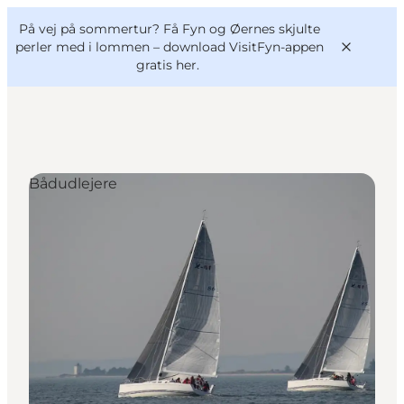
English
og
Danish
konferencer
På vej på sommertur? Få Fyn og Øernes skjulte
VisitFyn
Deutsch
perler med i lommen –
download VisitFyn-appen
gratis her.
Bådudlejere
Oplevelser
Outdoor
Mad og drikke
Overnatning
Book lokale oplevelser