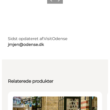
Forrige
Næste
Sidst opdateret af:
VisitOdense
jmjen@odense.dk
Relaterede produkter
Begivenheder