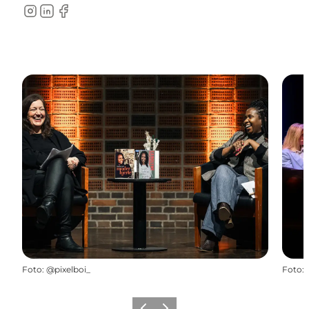
Instagram
LinkedIn
Facebook
Foto
:
@pixelboi_
Foto
: