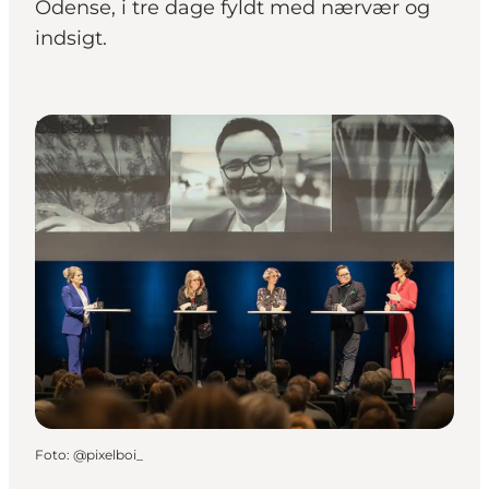
Odense, i tre dage fyldt med nærvær og
indsigt.
Det sker
Foto
:
@pixelboi_