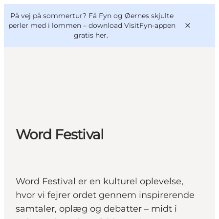
English
og
Danish
konferencer
På vej på sommertur? Få Fyn og Øernes skjulte
VisitFyn
Deutsch
perler med i lommen –
download VisitFyn-appen
gratis her.
Oplevelser
Outdoor
Word Festival
Mad og drikke
Overnatning
Book lokale oplevelser
Word Festival er en kulturel oplevelse,
hvor vi fejrer ordet gennem inspirerende
samtaler, oplæg og debatter – midt i