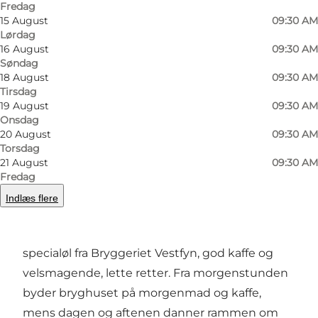
Fredag
15 August
09:30 AM
Lørdag
Foto
:
Willemoes Bryghus
Foto
:
16 August
09:30 AM
Søndag
18 August
09:30 AM
Forrige
Næste
Tirsdag
19 August
09:30 AM
Onsdag
20 August
09:30 AM
Torsdag
Willemoes Bryghus i Assens
21 August
09:30 AM
Fredag
Midt i Assens finder du Willemoes Bryghus – et
Indlæs flere
hyggeligt bryghus og café, hvor lokale og
besøgende kan samles om prisvindende
specialøl fra
Bryggeriet Vestfyn
, god kaffe og
velsmagende, lette retter. Fra morgenstunden
byder bryghuset på morgenmad og kaffe,
mens dagen og aftenen danner rammen om