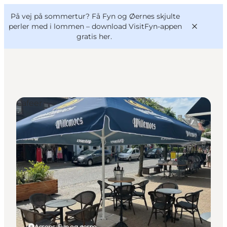
English
og
Danish
konferencer
På vej på sommertur? Få Fyn og Øernes skjulte
VisitFyn
Deutsch
perler med i lommen –
download VisitFyn-appen
gratis her.
Cafeer
Oplevelser
Outdoor
Mad og drikke
Overnatning
Book lokale oplevelser
Assens, Fyn og øerne