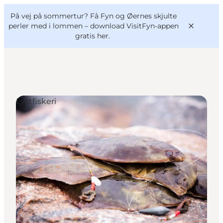
English
og
Danish
konferencer
På vej på sommertur? Få Fyn og Øernes skjulte
VisitFyn
Deutsch
perler med i lommen –
download VisitFyn-appen
gratis her.
Lystfiskeri
Oplevelser
Outdoor
Mad og drikke
Overnatning
Book lokale oplevelser