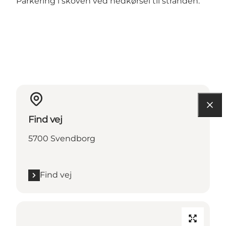
Parkering i skoven ved nedkørsel til stranden.
Find vej
5700 Svendborg
Find vej