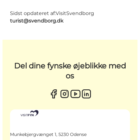
Sidst opdateret af:
VisitSvendborg
turist@svendborg.dk
Del dine fynske øjeblikke med
os
Munkebjergvænget 1, 5230 Odense