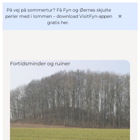
English
og
Danish
konferencer
På vej på sommertur? Få Fyn og Øernes skjulte
VisitFyn
Deutsch
perler med i lommen –
download VisitFyn-appen
gratis her.
Fortidsminder og ruiner
Oplevelser
Outdoor
Mad og drikke
Overnatning
Book lokale oplevelser