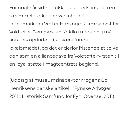
For nogle år siden dukkede en edsring op i en
skrammelbunke, der var købt på et
loppemarked i Vester Hæsinge 12 km sydøst for
Voldtofte. Den næsten 1⁄2 kilo tunge ring må
antages oprindeligt at være fundet i
lokalområdet, og det er derfor fristende at tolke
den som en alliancegave fra Voldtofte-fyrsten til
en loyal støtte i magtcentrets bagland.
(Uddrag af museumsinspektør Mogens Bo
Henriksens danske artikel i "Fynske Årbøger
2011". Historisk Samfund for Fyn. Odense. 2011).