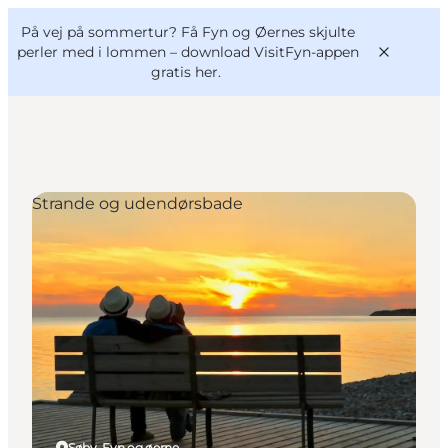
English
og
Danish
konferencer
På vej på sommertur? Få Fyn og Øernes skjulte
VisitFyn
Deutsch
perler med i lommen –
download VisitFyn-appen
gratis her.
Strande og udendørsbade
Oplevelser
Outdoor
Mad og drikke
Overnatning
Book lokale oplevelser
Søby, Fyn og øerne