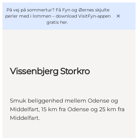
English
og
Danish
konferencer
På vej på sommertur? Få Fyn og Øernes skjulte
VisitFyn
Deutsch
perler med i lommen –
download VisitFyn-appen
gratis her.
Oplevelser
Vissenbjerg Storkro
Outdoor
Mad og drikke
Overnatning
Smuk beliggenhed mellem Odense og
Book lokale oplevelser
Middelfart, 15 km fra Odense og 25 km fra
Middelfart.