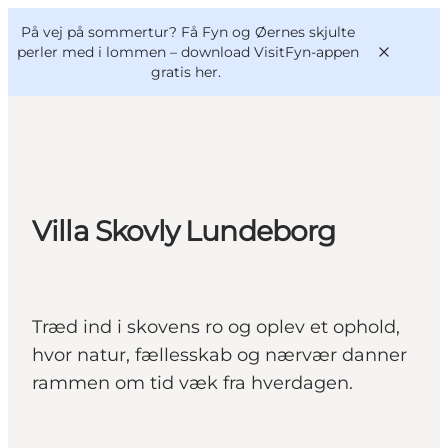
English
og
Danish
konferencer
På vej på sommertur? Få Fyn og Øernes skjulte
VisitFyn
Deutsch
perler med i lommen –
download VisitFyn-appen
gratis her.
Oplevelser
Villa Skovly Lundeborg
Outdoor
Mad og drikke
Overnatning
Træd ind i skovens ro og oplev et ophold,
Book lokale oplevelser
hvor natur, fællesskab og nærvær danner
rammen om tid væk fra hverdagen.