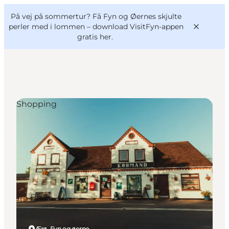
English
og
Danish
konferencer
På vej på sommertur? Få Fyn og Øernes skjulte
VisitFyn
Deutsch
perler med i lommen –
download VisitFyn-appen
gratis her.
Shopping
Oplevelser
Outdoor
Mad og drikke
Overnatning
Book lokale oplevelser
Ærø, Fyn og øerne