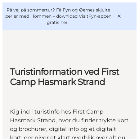
English
og
Danish
konferencer
På vej på sommertur? Få Fyn og Øernes skjulte
VisitFyn
Deutsch
perler med i lommen –
download VisitFyn-appen
gratis her.
Oplevelser
Turistinformation ved First
Outdoor
Camp Hasmark Strand
Mad og drikke
Overnatning
Book lokale oplevelser
Kig ind i turistinfo hos First Camp
Hasmark Strand, hvor du finder trykte kort
og brochurer, digital info og et digitalt
kort, der giver et klart overblik over alt du