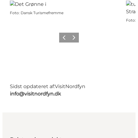
Foto
:
Dansk Turismefremme
Foto
:
Forrige
Næste
Sidst opdateret af:
VisitNordfyn
info@visitnordfyn.dk