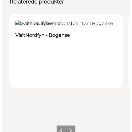
Relaterede produkter
Service og information
VisitNordfyn - Bogense
Forrige
Næste