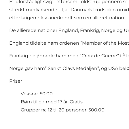
Et uforståeligt svigt, eftersom Toldstrup gennem sit
stærkt medvirkende til, at Danmark trods den umidd
efter krigen blev anerkendt som en allieret nation.
De allierede nationer England, Frankrig, Norge o
England tildelte ham ordenen “Member of the Most E
Frankrig belønnede ham med ”Croix de Guerre” ì Èt
Norge gav ham” Sankt Olavs Medaljen”, og USA be
Priser
Voksne: 50,00
Børn til og med 17 år: Gratis
Grupper fra 12 til 20 personer: 500,00