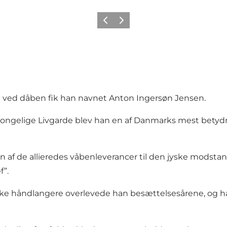
Forrige
Næste
 og ved dåben fik han navnet Anton Ingersøn Jensen.
n Kongelige Livgarde blev han en af Danmarks mest be
n af de allieredes våbenleverancer til den jyske modstan
”.
anske håndlangere overlevede han besættelsesårene, og