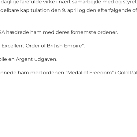
 daglige farefulde virke i nært samarbejde med og styret
elbare kapitulation den 9. april og den efterfølgende 
g USA hædrede ham med deres fornemste ordener.
xcellent Order of British Empire”.
oile en Argent udgaven.
lønnede ham med ordenen ”Medal of Freedom” i Gold P