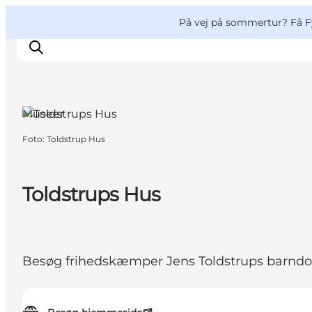
English
og
Danish
konferencer
VisitFyn
På vej på sommertur? Få F
Deutsch
Assens, Fyn og
øerne
Museer
Foto
:
Toldstrup Hus
Oplevelser
Outdoor
Mad og drikke
Toldstrups Hus
Overnatning
Book lokale oplevelser
Besøg frihedskæmper Jens Toldstrups barnd