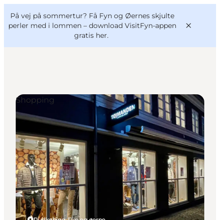
English
og
Danish
konferencer
På vej på sommertur? Få Fyn og Øernes skjulte
VisitFyn
Deutsch
perler med i lommen –
download VisitFyn-appen
gratis her.
Shopping
Oplevelser
Outdoor
Mad og drikke
Overnatning
Book lokale oplevelser
Rudkøbing, Fyn og øerne