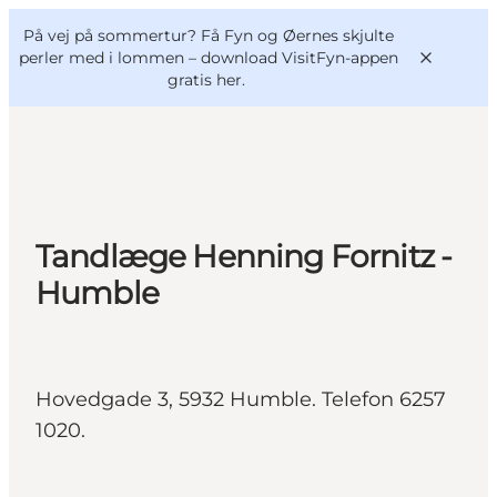
English
og
Danish
konferencer
På vej på sommertur? Få Fyn og Øernes skjulte
VisitFyn
Deutsch
perler med i lommen –
download VisitFyn-appen
gratis her.
Oplevelser
Tandlæge Henning Fornitz -
Outdoor
Humble
Mad og drikke
Overnatning
Book lokale oplevelser
Hovedgade 3, 5932 Humble. Telefon 6257
1020.