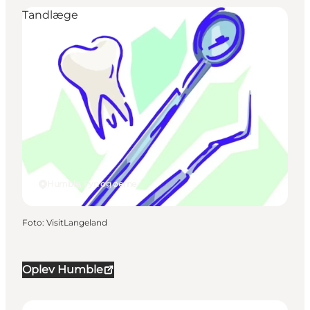
Tandlæge
Humble, Fyn og øerne
Foto
:
VisitLangeland
Oplev Humble