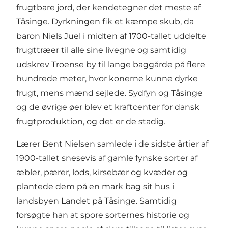
frugtbare jord, der kendetegner det meste af
Tåsinge. Dyrkningen fik et kæmpe skub, da
baron Niels Juel i midten af ​​1700-tallet uddelte
frugttræer til alle sine livegne og samtidig
udskrev Troense by til lange baggårde på flere
hundrede meter, hvor konerne kunne dyrke
frugt, mens mænd sejlede. Sydfyn og Tåsinge
og de øvrige øer blev et kraftcenter for dansk
frugtproduktion, og det er de stadig.
Lærer Bent Nielsen samlede i de sidste årtier af
1900-tallet snesevis af gamle fynske sorter af
æbler, pærer, lods, kirsebær og kvæder og
plantede dem på en mark bag sit hus i
landsbyen Landet på Tåsinge. Samtidig
forsøgte han at spore sorternes historie og