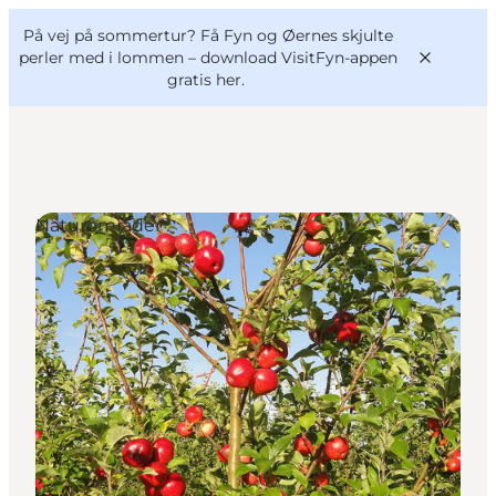
English
og
Danish
konferencer
På vej på sommertur? Få Fyn og Øernes skjulte
VisitFyn
Deutsch
perler med i lommen –
download VisitFyn-appen
gratis her.
Naturområder
Oplevelser
Outdoor
Mad og drikke
Overnatning
Book lokale oplevelser