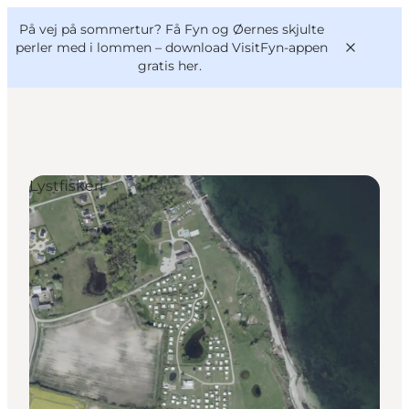
English
og
Danish
konferencer
På vej på sommertur? Få Fyn og Øernes skjulte
VisitFyn
Deutsch
perler med i lommen –
download VisitFyn-appen
gratis her.
Lystfiskeri
Oplevelser
Outdoor
Mad og drikke
Overnatning
Book lokale oplevelser