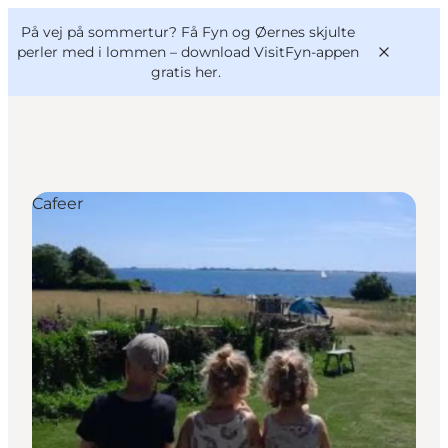
English
og
Danish
konferencer
På vej på sommertur? Få Fyn og Øernes skjulte
VisitFyn
Deutsch
perler med i lommen –
download VisitFyn-appen
gratis her.
Cafeer
Oplevelser
Outdoor
Mad og drikke
Overnatning
Book lokale oplevelser