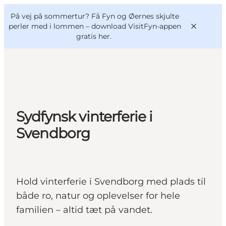
English
og
Danish
konferencer
På vej på sommertur? Få Fyn og Øernes skjulte
VisitFyn
Deutsch
perler med i lommen –
download VisitFyn-appen
gratis her.
Oplevelser
Sydfynsk vinterferie i
Outdoor
Svendborg
Mad og drikke
Overnatning
Book lokale oplevelser
Hold vinterferie i Svendborg med plads til
både ro, natur og oplevelser for hele
familien – altid tæt på vandet.