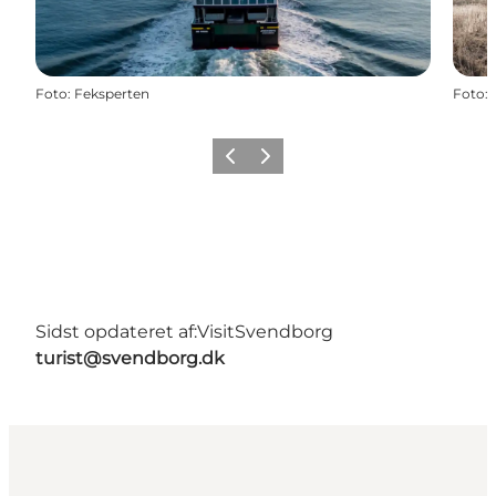
Foto
:
Feksperten
Foto
:
Forrige
Næste
Sidst opdateret af:
VisitSvendborg
turist@svendborg.dk