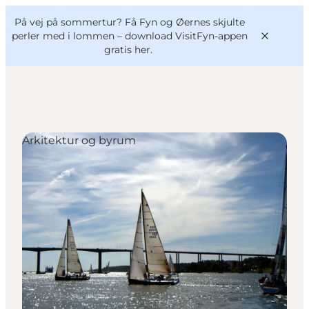
English
og
Danish
konferencer
På vej på sommertur? Få Fyn og Øernes skjulte
VisitFyn
Deutsch
perler med i lommen –
download VisitFyn-appen
gratis her.
Arkitektur og byrum
Oplevelser
Outdoor
Mad og drikke
Overnatning
Book lokale oplevelser