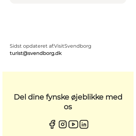
Sidst opdateret af:
VisitSvendborg
turist@svendborg.dk
Del dine fynske øjeblikke med
os