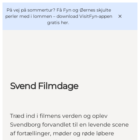
English
og
Danish
konferencer
På vej på sommertur? Få Fyn og Øernes skjulte
VisitFyn
Deutsch
perler med i lommen –
download VisitFyn-appen
gratis her.
Oplevelser
Outdoor
Svend Filmdage
Mad og drikke
Overnatning
Book lokale oplevelser
Træd ind i filmens verden og oplev
Svendborg forvandlet til en levende scene
af fortællinger, møder og røde løbere