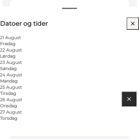
Datoer og tider
Datoer og tider
Besøg hjemmeside
Børn, Venner, Min partner, Mig selv
21 August
Fredag
22 August
Lørdag
23 August
Søndag
24 August
Mandag
25 August
Tirsdag
26 August
Onsdag
Find vej
27 August
Torsdag
Krøyers Have
5700 Svendborg