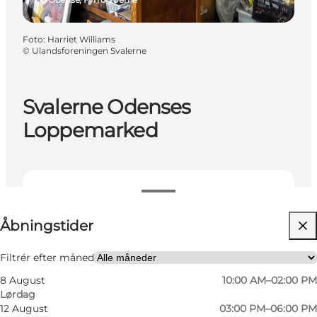
Foto
:
Harriet Williams
©
Ulandsforeningen Svalerne
Svalerne Odenses
Loppemarked
Se åbningstider
Åbningstider
Besøg hjemmeside
Mig selv, Venner, Min partner
Filtrér efter måned
8 August
10:00 AM–02:00 PM
Lørdag
12 August
03:00 PM–06:00 PM