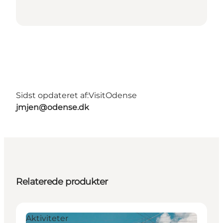
Sidst opdateret af:
VisitOdense
jmjen@odense.dk
Relaterede produkter
Aktiviteter