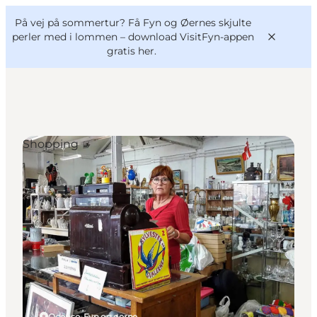
English
og
Danish
konferencer
På vej på sommertur? Få Fyn og Øernes skjulte
VisitFyn
Deutsch
perler med i lommen –
download VisitFyn-appen
gratis her.
Shopping
Oplevelser
Outdoor
Mad og drikke
Overnatning
Book lokale oplevelser
Odense, Fyn og øerne