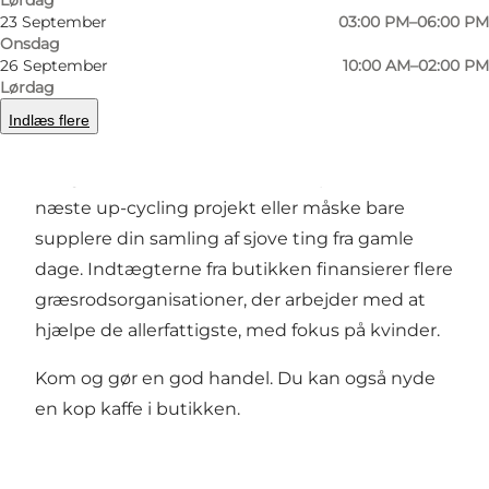
23 September
03:00 PM–06:00 PM
Onsdag
26 September
10:00 AM–02:00 PM
I Svalernes hyggelige genbrugsbutik er der
Lørdag
masser af tøj, ting, bøger, nips, køkkenting,
Indlæs flere
møbler m.m. Alt sammen i god kvalitet. Her der
der gode chancer for at finde inspiration til dit
næste up-cycling projekt eller måske bare
supplere din samling af sjove ting fra gamle
dage. Indtægterne fra butikken finansierer flere
græsrodsorganisationer, der arbejder med at
hjælpe de allerfattigste, med fokus på kvinder.
Kom og gør en god handel. Du kan også nyde
en kop kaffe i butikken.