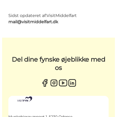
Sidst opdateret af:
VisitMiddelfart
mail@visitmiddelfart.dk
Del dine fynske øjeblikke med
os
Munkebjergvænget 1, 5230 Odense