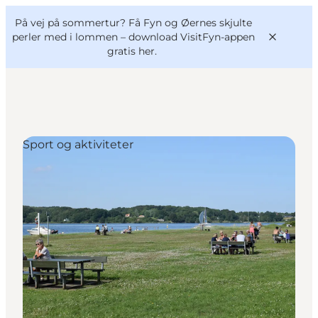
English
og
Danish
konferencer
På vej på sommertur? Få Fyn og Øernes skjulte
VisitFyn
Deutsch
perler med i lommen –
download VisitFyn-appen
gratis her.
Sport og aktiviteter
Oplevelser
Outdoor
Mad og drikke
Overnatning
Book lokale oplevelser