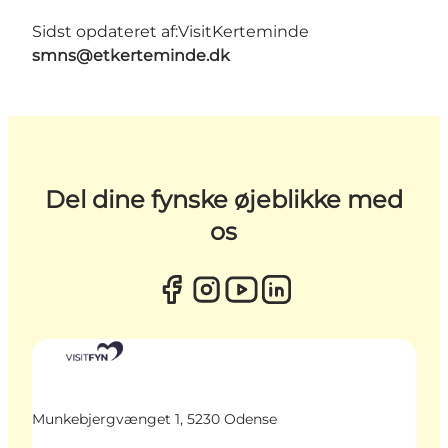
Sidst opdateret af:
VisitKerteminde
smns@etkerteminde.dk
Del dine fynske øjeblikke med
os
Munkebjergvænget 1, 5230 Odense