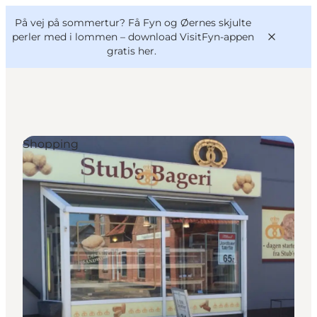
English
og
Danish
konferencer
På vej på sommertur? Få Fyn og Øernes skjulte
VisitFyn
Deutsch
perler med i lommen –
download VisitFyn-appen
gratis her.
Shopping
Oplevelser
Outdoor
Mad og drikke
Overnatning
Book lokale oplevelser