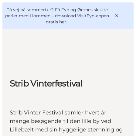
English
og
Danish
konferencer
På vej på sommertur? Få Fyn og Øernes skjulte
VisitFyn
Deutsch
perler med i lommen –
download VisitFyn-appen
gratis her.
Oplevelser
Outdoor
Strib Vinterfestival
Mad og drikke
Overnatning
Book lokale oplevelser
Strib Vinter Festival samler hvert år
mange besøgende til den lille by ved
Lillebælt med sin hyggelige stemning og