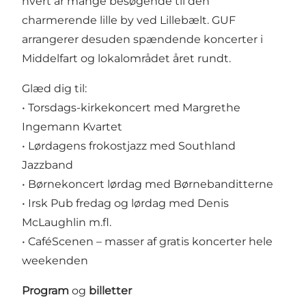
hvert år mange besøgende til den
charmerende lille by ved Lillebælt. GUF
arrangerer desuden spændende koncerter i
Middelfart og lokalområdet året rundt.
Glæd dig til:
• Torsdags-kirkekoncert med Margrethe
Ingemann Kvartet
• Lørdagens frokostjazz med Southland
Jazzband
• Børnekoncert lørdag med Børnebanditterne
• Irsk Pub fredag og lørdag med Denis
McLaughlin m.fl.
• CaféScenen – masser af gratis koncerter hele
weekenden
Program
og
billetter