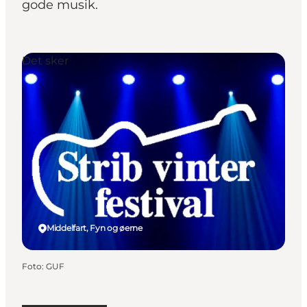
gode musik.
Det sker
Middelfart, Fyn og øerne
Foto
:
GUF